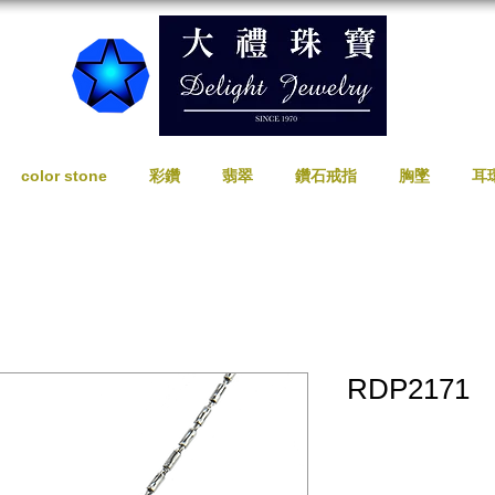
color stone
彩鑽
翡翠
鑽石戒指
胸墜
耳
RDP2171