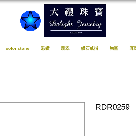
color stone
彩鑽
翡翠
鑽石戒指
胸墜
耳
RDR0259