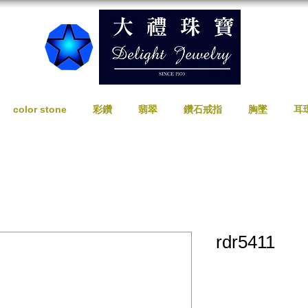
color stone
彩鑽
翡翠
鑽石戒指
胸墜
耳
rdr5411