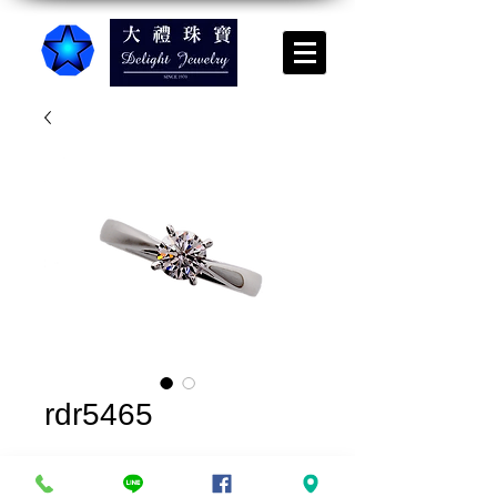
rdr5465
實品上架*請來電諮詢