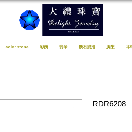
color stone
彩鑽
翡翠
鑽石戒指
胸墜
耳
RDR6208