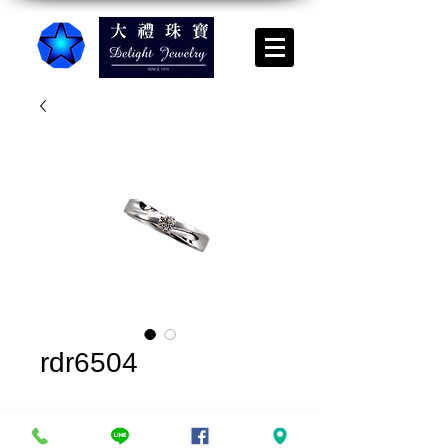
rdr6504
實品上架*請來電諮詢