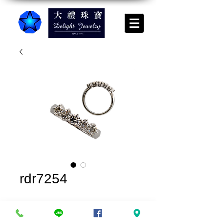
rdr7254
實品上架*請來電諮詢